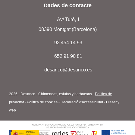
Dades de contacte
Av/ Turó, 1
08390 Montgat (Barcelona)
93 454 14 93
652 91 90 81
desanco@desanco.es
2026 - Desanco - Chimeneas, estufas y barbacoas -
Política de
privacitat
-
Política de cookies
-
Declaració d'accessibilitat
-
Disseny
web