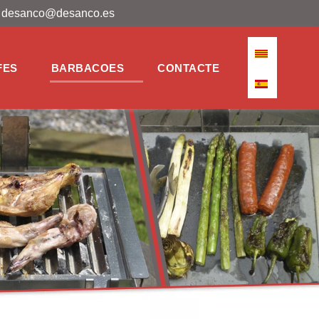
desanco@desanco.es
Seleccioni el
FES
BARBACOES
CONTACTE