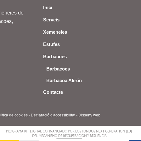
Inici
meneies de
Serveis
acoes,
Xemeneies
Estufes
Barbacoes
Barbacoes
Barbacoa Alirón
Contacte
lítica de cookies
-
Declaració d'accessibilitat
-
Disseny web