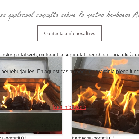
ens qualsevol consulta sobre la nostra barbacoa Al
Contacta amb nosaltres
stre portal web, millorant la seguretat, per obtenir una eficàcia
 rebutjar-les. En aquest cas no podem garantir la plena funcio
Més informació
a-portatil 02
barbacoa-portatil 03