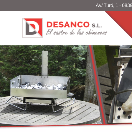
Av/ Turó, 1
-
0839