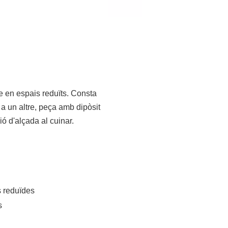
e
en espais reduïts. Consta
 a un altre, peça amb dipòsit
ió d'alçada al cuinar.
s reduïdes
s