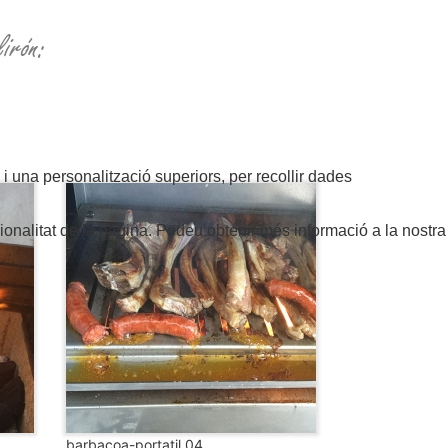
irón:
 i una personalització superiors, per recollir dades
nalitat de la pàgina. Podeu obtenir més informació a la nostra
barbacoa-portatil 04