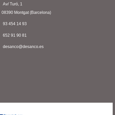
Av/ Turó, 1
08390 Montgat (Barcelona)
93 454 14 93
652 91 90 81
desanco@desanco.es