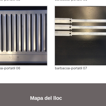
a-portatil 06
barbacoa-portatil 07
Mapa del lloc