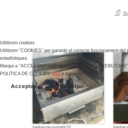
Si t
Utilitzem cookies
Utilitzem "COOKIES" per garantir el correcte funcionament del no
estadístiques.
Marqui a "ACCEPTAR" per autoritzar el seu ús o "REBUTJAR" per
POLÍTICA DE COOKIES
aquí
o al peu de pàgina.
Acceptar
Rebutjar
barbacoa-portatil 01
barbaco